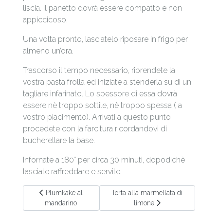
liscia. Il panetto dovrà essere compatto e non
appiccicoso.
Una volta pronto, lasciatelo riposare in frigo per
almeno un’ora.
Trascorso il tempo necessario, riprendete la
vostra pasta frolla ed iniziate a stenderla su di un
tagliare infarinato. Lo spessore di essa dovrà
essere nè troppo sottile, nè troppo spessa ( a
vostro piacimento). Arrivati a questo punto
procedete con la farcitura ricordandovi di
bucherellare la base.
Infornate a 180° per circa 30 minuti, dopodichè
lasciate raffreddare e servite.
Articolo precedente: Plumkake al mandarino
Articolo successivo: Torta alla marm
Plumkake al
Torta alla marmellata di
mandarino
limone