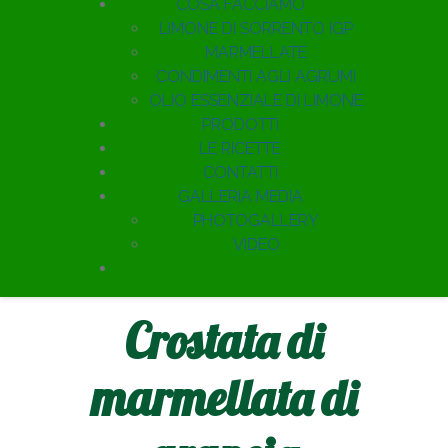
COSA FACCIAMO
LIMONE DI SORRENTO IGP
MARMELLATE
CONDIMENTI AGLI AGRUMI
OLIO ESSENZIALE DI LIMONE
PRODOTTI
LE RICETTE
CONTATTI
GALLERIA MEDIA
PHOTOGALLERY
VIDEO
Crostata di
marmellata di