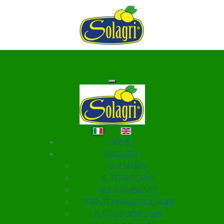
Seleziona la tua lingua
HOME
SOLAGRI
CHI SIAMO
IL TERRITORIO
PER L'AMBIENTE
TRENTENNALE SOLAGRI
TUTTOFOOD 2026