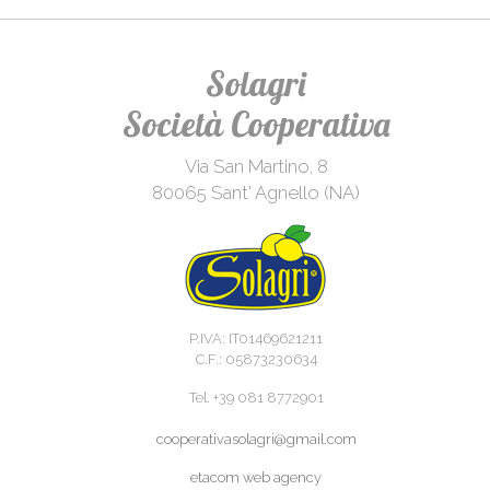
Solagri
Società Cooperativa
Via San Martino, 8
80065 Sant' Agnello (NA)
P.IVA: IT01469621211
C.F.: 05873230634
Tel. +39 081 8772901
cooperativasolagri@gmail.com
etacom web agency