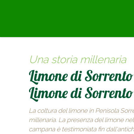
Una storia millenaria
Limone di Sorrento
Limone di Sorrent
La coltura del limone in Penisola Sorr
millenaria. La presenza del limone nell
campana è testimoniata fin dall'antichi