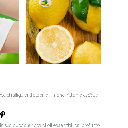
ici raffiguranti alberi di limone. Attorno al 1600 i
GP
a sua buccia è ricca di oli essenziali dal profumo