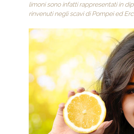
limoni sono infatti rappresentati in dip
rinvenuti negli scavi di Pompei ed Erc