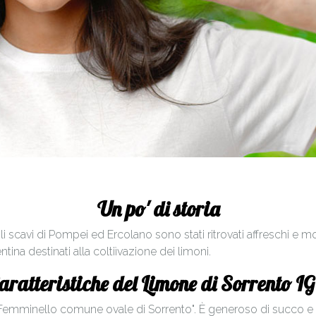
Un po' di storia
i scavi di Pompei ed Ercolano sono stati ritrovati affreschi e mosa
ina destinati alla coltiìvazione dei limoni.
aratteristiche del Limone di Sorrento I
o "Femminello comune ovale di Sorrento". È generoso di succo e l