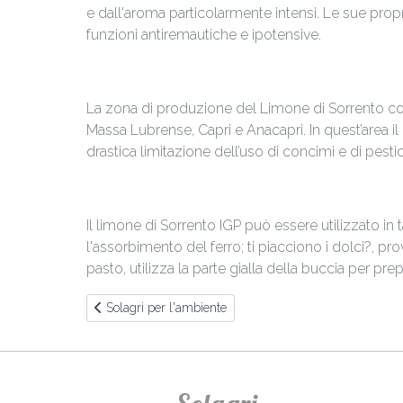
e dall'aroma particolarmente intensi. Le sue propr
funzioni antiremautiche e ipotensive.
La zona di produzione del Limone di Sorrento com
Massa Lubrense, Capri e Anacapri. In quest’area il
drastica limitazione dell’uso di concimi e di pestic
Il limone di Sorrento IGP può essere utilizzato in 
l'assorbimento del ferro; ti piacciono i dolci?, pr
pasto, utilizza la parte gialla della buccia per prep
Articolo precedente: Solagri per l'ambiente
Solagri per l'ambiente