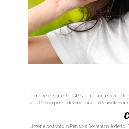
Il Limone di Sorrento IGP ha una lunga storia. Negl
Padri Gesuiti possedevano fondi in Penisola Sorrent
C
Il limone coltivato in Penisola Sorrentina è dett