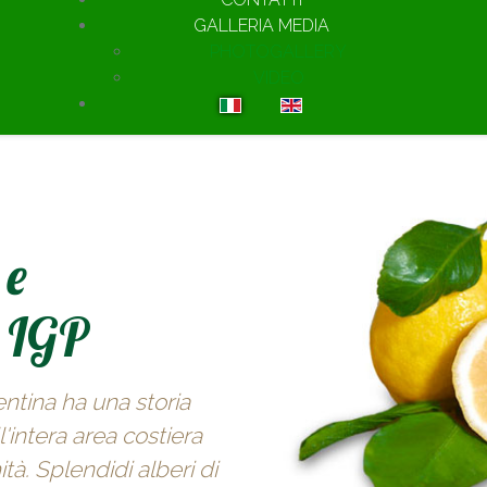
GALLERIA MEDIA
PHOTOGALLERY
VIDEO
Seleziona la tua lingua
 e
o IGP
entina ha una storia
'intera area costiera
tà. Splendidi alberi di