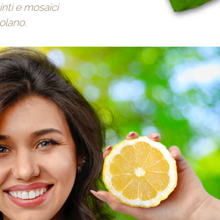
inti e mosaici
olano.