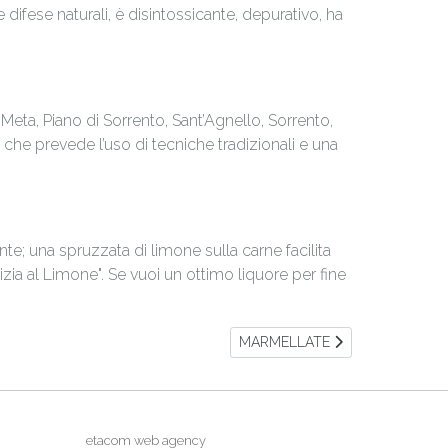
difese naturali, è disintossicante, depurativo, ha
eta, Piano di Sorrento, Sant’Agnello, Sorrento,
 che prevede l’uso di tecniche tradizionali e una
te; una spruzzata di limone sulla carne facilita
lizia al Limone". Se vuoi un ottimo liquore per fine
Articolo successivo: MARMELLAT
MARMELLATE
etacom web agency