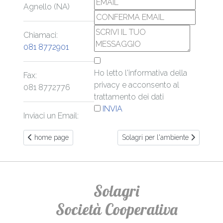
Agnello (NA)
Chiamaci:
081 8772901
Ho letto l'informativa della
Fax:
privacy e acconsento al
081 8772776
trattamento dei dati
INVIA
Inviaci un Email:
Articolo precedente: home page
Articolo successivo: Solagri per l
home page
Solagri per l'ambiente
Solagri
Società Cooperativa