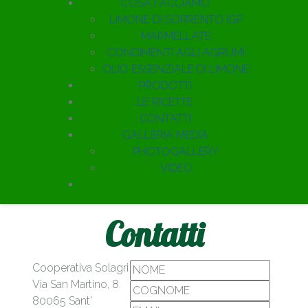
COSA FACCIAMO
LIMONE DI SORRENTO IGP
MARMELLATE
CONDIMENTI AGLI AGRUMI
OLIO ESSENZIALE DI LIMONE
PRODOTTI
LE RICETTE
CONTATTI
GALLERIA MEDIA
PHOTOGALLERY
VIDEO
Contatti
Cooperativa Solagri
Via San Martino, 8
80065 Sant'