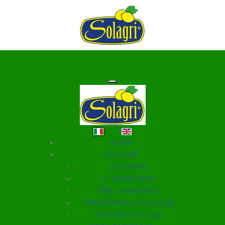
Seleziona la tua lingua
HOME
SOLAGRI
CHI SIAMO
IL TERRITORIO
PER L'AMBIENTE
TRENTENNALE SOLAGRI
TUTTOFOOD 2026