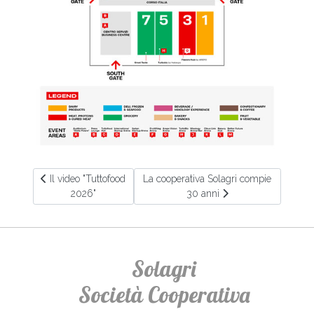
Articolo precedente: Il video "Tuttofood 2026"
Articolo successivo: La cooperativa Sol
Il video "Tuttofood
La cooperativa Solagri compie
2026"
30 anni
Solagri
Società Cooperativa