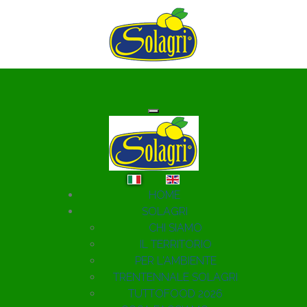
Seleziona la tua lingua
HOME
SOLAGRI
CHI SIAMO
IL TERRITORIO
PER L'AMBIENTE
TRENTENNALE SOLAGRI
TUTTOFOOD 2026