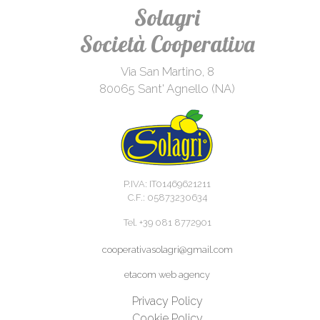
Solagri
Società Cooperativa
Via San Martino, 8
80065 Sant' Agnello (NA)
P.IVA: IT01469621211
C.F.: 05873230634
Tel. +39 081 8772901
cooperativasolagri@gmail.com
etacom web agency
Privacy Policy
Cookie Policy