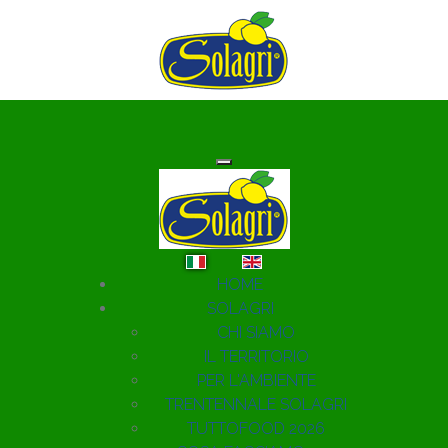
Seleziona la tua lingua
HOME
SOLAGRI
CHI SIAMO
IL TERRITORIO
PER L'AMBIENTE
TRENTENNALE SOLAGRI
TUTTOFOOD 2026