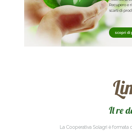
Recupero e ri
scarti di pro
scopri di 
Li
Il re 
La Cooperativa Solagri è formata d