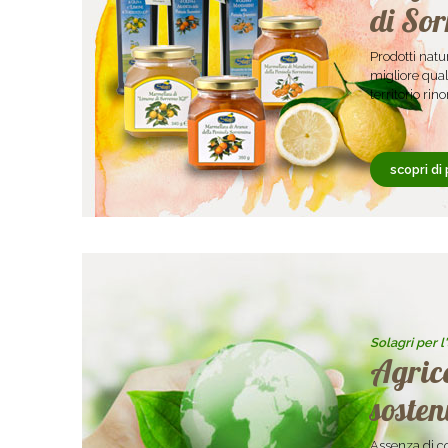
di Sor
Prodotti natur
migliore qual
territorio rin
scopri di 
Solagri per 
Agric
sosten
Assenza di co