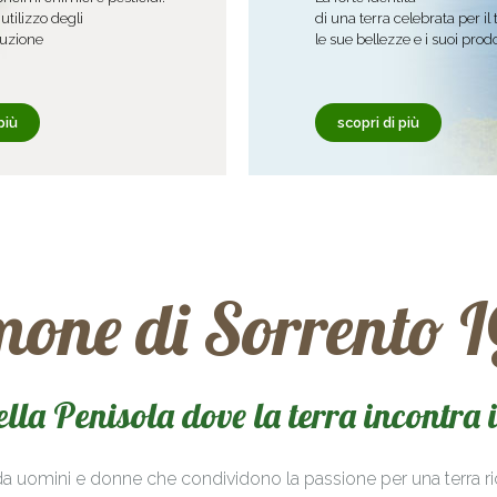
utilizzo degli
di una terra celebrata per il
duzione
le sue bellezze e i suoi prodo
più
scopri di più
mone di Sorrento 
della Penisola dove la terra incontra 
a uomini e donne che condividono la passione per una terra ric