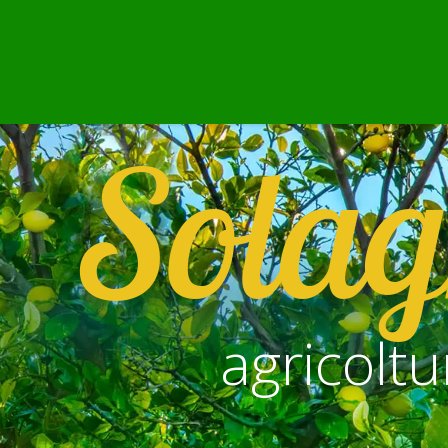
Solag
agricoltu