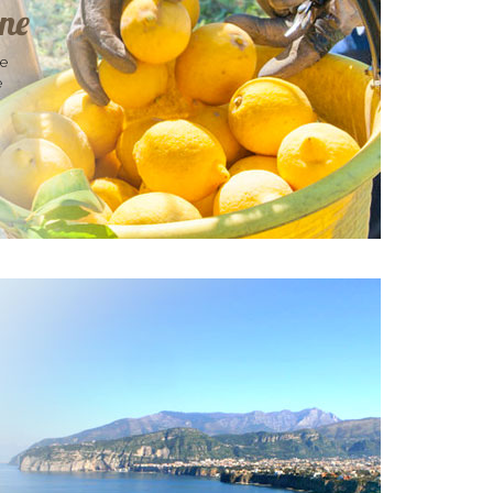
one
ne
e