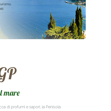
 turismo,
tti
IGP
il mare
ca di profumi e sapori, la Penisola