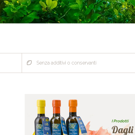
Senza additivi o conservanti
I Prodotti
Dagli