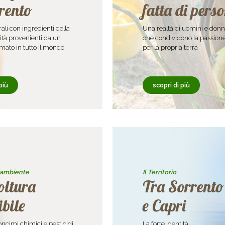
rento
fatta di pers
ali con ingredienti della
Una realtà di uomini e don
ità provenienti da un
che condividono la passion
omato in tutto il mondo
per la propria terra
più
scopri di più
l'ambiente
Il Territorio
oltura
Tra Sorrento
ibile
e Capri
ncimi chimici e pesticidi.
La forte identità