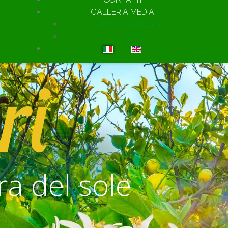
GALLERIA MEDIA
PHOTOGALLERY
VIDEO
Seleziona la tua lingua
ri
il prodotto di e
della Peni
ra del sole