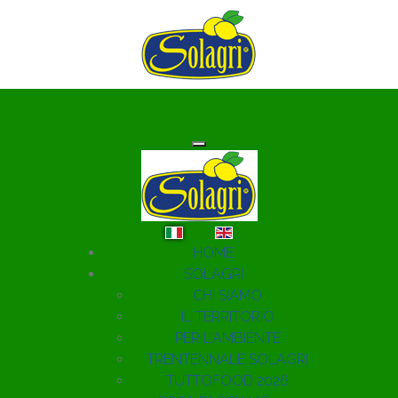
Seleziona la tua lingua
HOME
SOLAGRI
CHI SIAMO
IL TERRITORIO
PER L'AMBIENTE
TRENTENNALE SOLAGRI
TUTTOFOOD 2026