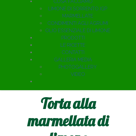
COSA FACCIAMO
LIMONE DI SORRENTO IGP
MARMELLATE
CONDIMENTI AGLI AGRUMI
OLIO ESSENZIALE DI LIMONE
PRODOTTI
LE RICETTE
CONTATTI
GALLERIA MEDIA
PHOTOGALLERY
VIDEO
Torta alla
marmellata di