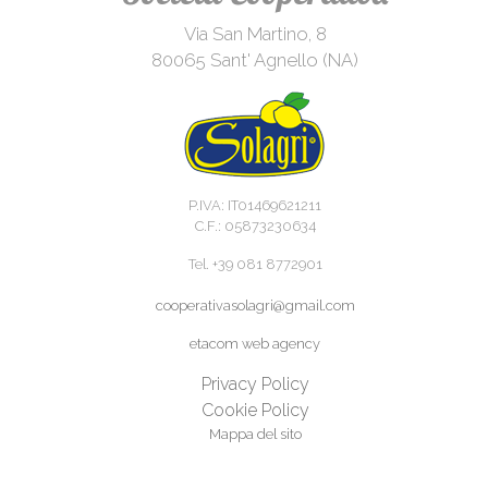
Via San Martino, 8
80065 Sant' Agnello (NA)
P.IVA: IT01469621211
C.F.: 05873230634
Tel. +39 081 8772901
cooperativasolagri@gmail.com
etacom web agency
Privacy Policy
Cookie Policy
Mappa del sito