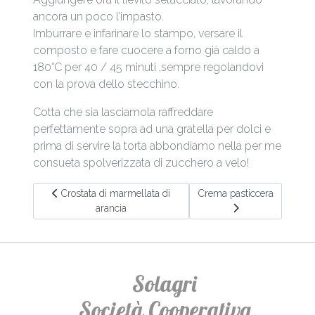
ancora un poco l’impasto.
Imburrare e infarinare lo stampo, versare il
composto e fare cuocere a forno già caldo a
180°C per 40 / 45 minuti ,sempre regolandovi
con la prova dello stecchino.
Cotta che sia lasciamola raffreddare
perfettamente sopra ad una gratella per dolci e
prima di servire la torta abbondiamo nella per me
consueta spolverizzata di zucchero a velo!
Articolo precedente: Crostata di marmellata di arancia
Articolo successivo: Crema
Crostata di marmellata di
Crema pasticcera
arancia
Solagri
Società Cooperativa