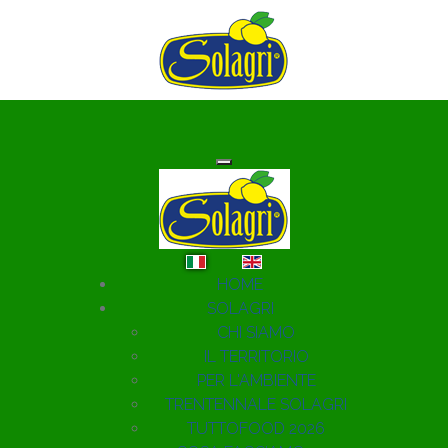
Seleziona la tua lingua
HOME
SOLAGRI
CHI SIAMO
IL TERRITORIO
PER L'AMBIENTE
TRENTENNALE SOLAGRI
TUTTOFOOD 2026