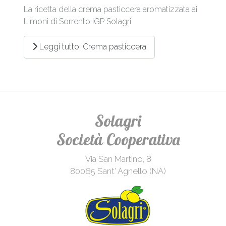
La ricetta della crema pasticcera aromatizzata ai
Limoni di Sorrento IGP
Solagri
Leggi tutto: Crema pasticcera
Solagri
Società Cooperativa
Via San Martino, 8
80065 Sant' Agnello (NA)