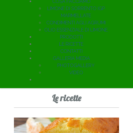
COSA FACCIAMO
LIMONE DI SORRENTO IGP
MARMELLATE
CONDIMENTI AGLI AGRUMI
OLIO ESSENZIALE DI LIMONE
PRODOTTI
LE RICETTE
CONTATTI
GALLERIA MEDIA
PHOTOGALLERY
VIDEO
Le ricette